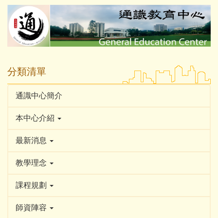
跳
到
主
要
內
容
分類清單
區
通識中心簡介
本中心介紹
最新消息
教學理念
課程規劃
師資陣容