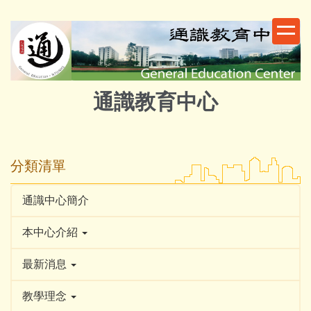
跳
到
主
要
內
容
通識教育中心
區
分類清單
通識中心簡介
本中心介紹
最新消息
教學理念