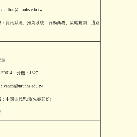
chliou@ntunhs.edu.tw
域：資訊系統、推薦系統、行動商務、策略規
劃、通路
教授
0614 分機：1327
yenchi@ntunhs.edu.tw
：中國古代思想(先秦部份)
歷