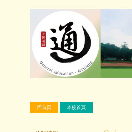
跳
到
主
要
內
容
區
回首頁
本校首頁