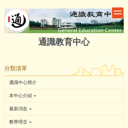
跳
到
主
要
內
容
通識教育中心
區
分類清單
通識中心簡介
本中心介紹
最新消息
教學理念