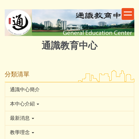
跳
到
主
要
內
容
通識教育中心
區
分類清單
通識中心簡介
本中心介紹
最新消息
教學理念