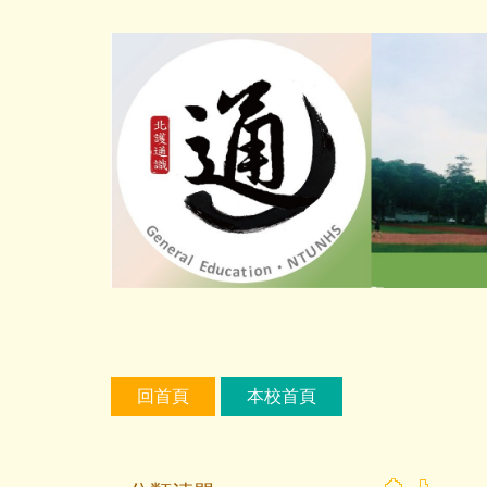
跳
到
主
要
內
容
區
回首頁
本校首頁